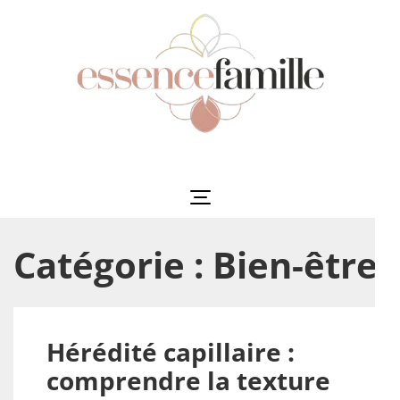
Aller
au
contenu
(Pressez
Entrée)
Essencefamille
L'harmonie au cœur de la famille
Catégorie :
Bien-être
Hérédité capillaire :
comprendre la texture