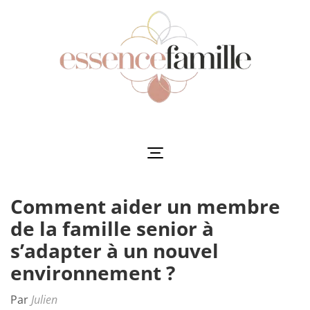
Aller
au
contenu
(Pressez
Entrée)
Essencefamille
L'harmonie au cœur de la famille
Comment aider un membre
de la famille senior à
s’adapter à un nouvel
environnement ?
Par
Julien