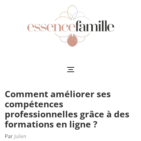
Aller
au
contenu
(Pressez
Entrée)
Essencefamille
L'harmonie au cœur de la famille
Comment améliorer ses
compétences
professionnelles grâce à des
formations en ligne ?
Par
Julien