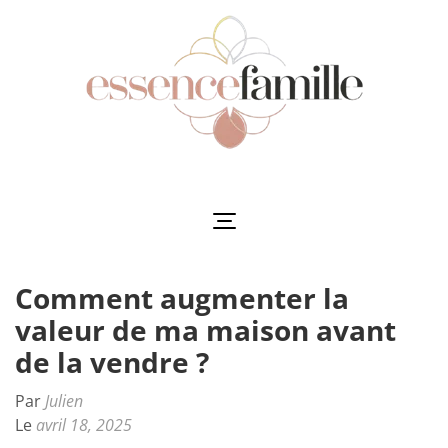
Aller
au
contenu
(Pressez
Entrée)
Essencefamille
L'harmonie au cœur de la famille
Comment augmenter la
valeur de ma maison avant
de la vendre ?
Par
Julien
Le
avril 18, 2025