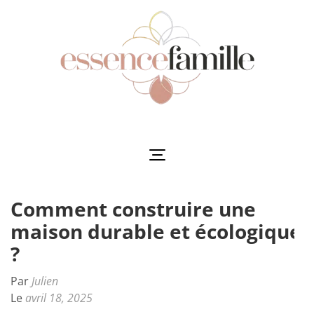
Aller
au
contenu
(Pressez
Entrée)
Essencefamille
L'harmonie au cœur de la famille
Comment construire une
maison durable et écologique
?
Par
Julien
Le
avril 18, 2025