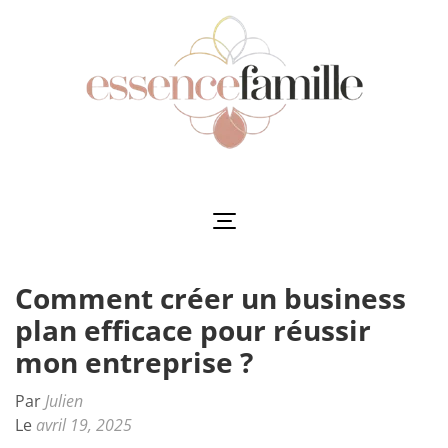
Aller
au
contenu
(Pressez
Entrée)
Essencefamille
L'harmonie au cœur de la famille
Comment créer un business
plan efficace pour réussir
mon entreprise ?
Par
Julien
Le
avril 19, 2025