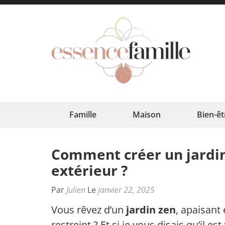
Aller
au
contenu
(Pressez
Esse
L'harmoni
Entrée)
Famille
Maison
Bien-êt
Comment créer un jardin
extérieur ?
Par
Julien
Le
janvier 22, 2025
Vous rêvez d’un
jardin zen
, apaisant
restreint ? Et si je vous disais qu’il e