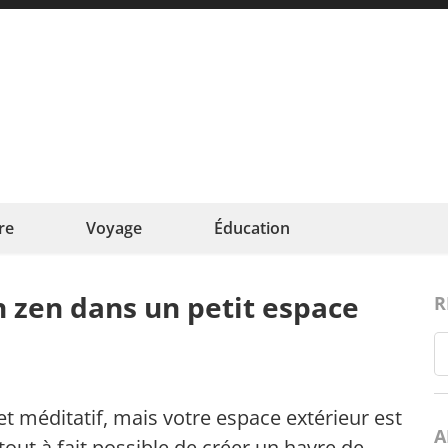
ncefamille
e au cœur de la famille
re
Voyage
Éducation
 zen dans un petit espace
R
 et méditatif, mais votre espace extérieur est
A
st tout à fait possible de créer un havre de