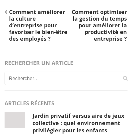
Navigation
Comment améliorer
Comment optimiser
de
la culture
la gestion du temps
l’article
d’entreprise pour
pour améliorer la
favoriser le bien-être
productivité en
des employés ?
entreprise ?
RECHERCHER UN ARTICLE
Rechercher :
ARTICLES RÉCENTS
Jardin privatif versus aire de jeux
collective : quel environnement
privilégier pour les enfants