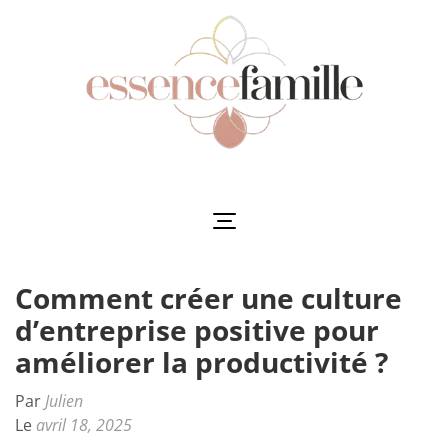
Aller
au
contenu
(Pressez
Entrée)
Essencefamille
L'harmonie au cœur de la famille
Comment créer une culture
d’entreprise positive pour
améliorer la productivité ?
Par
Julien
Le
avril 18, 2025