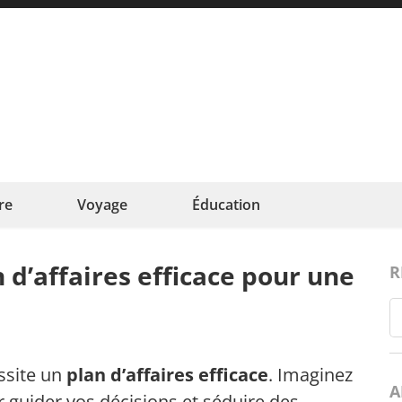
ncefamille
e au cœur de la famille
re
Voyage
Éducation
d’affaires efficace pour une
R
ssite un
plan d’affaires efficace
. Imaginez
A
r guider vos décisions et séduire des