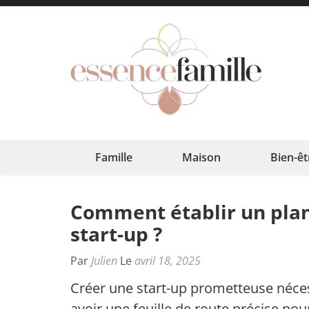
Aller
au
contenu
(Pressez
Esse
L'harmoni
Entrée)
Famille
Maison
Bien-êt
Comment établir un plan 
start-up ?
Par
Julien
Le
avril 18, 2025
Créer une start-up prometteuse néce
avoir une feuille de route précise pou