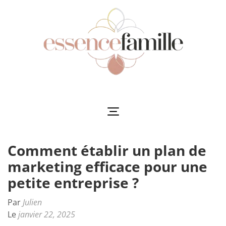
Aller
au
contenu
(Pressez
Entrée)
Essencefamille
L'harmonie au cœur de la famille
Comment établir un plan de
marketing efficace pour une
petite entreprise ?
Par
Julien
Le
janvier 22, 2025