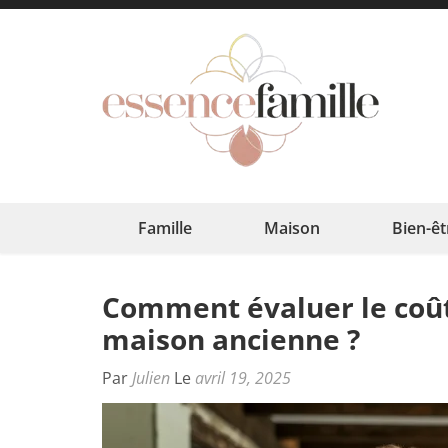
Aller
au
contenu
(Pressez
Esse
L'harmoni
Entrée)
Famille
Maison
Bien-êt
Comment évaluer le coût
maison ancienne ?
Par
Julien
Le
avril 19, 2025