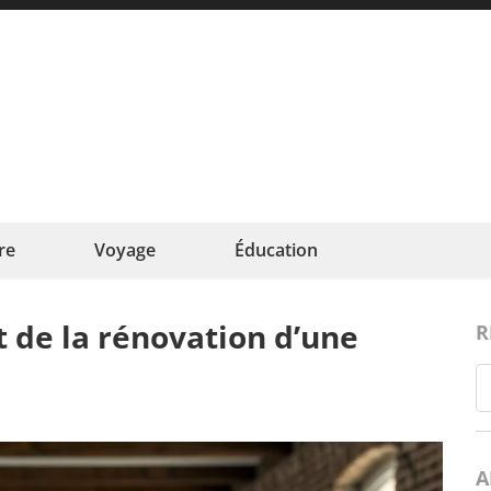
ncefamille
e au cœur de la famille
re
Voyage
Éducation
 de la rénovation d’une
R
A