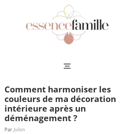
Aller
au
contenu
(Pressez
Entrée)
Essencefamille
L'harmonie au cœur de la famille
Comment harmoniser les
couleurs de ma décoration
intérieure après un
déménagement ?
Par
Julien