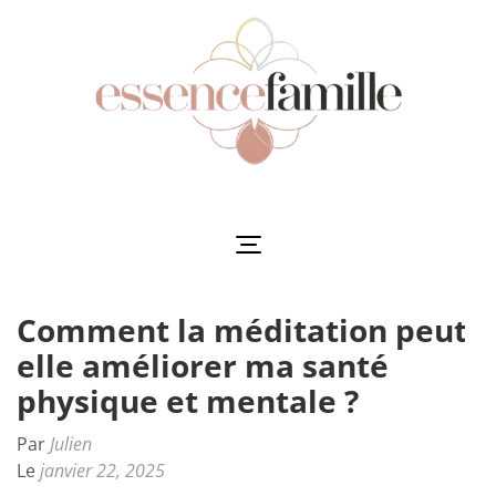
Aller
au
contenu
(Pressez
Entrée)
Essencefamille
L'harmonie au cœur de la famille
Comment la méditation peut-
elle améliorer ma santé
physique et mentale ?
Par
Julien
Le
janvier 22, 2025