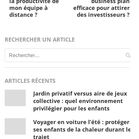
de
la productivité de
business plan
l’article
mon équipe à
efficace pour attirer
distance ?
des investisseurs ?
RECHERCHER UN ARTICLE
Rechercher :
ARTICLES RÉCENTS
Jardin privatif versus aire de jeux
collective : quel environnement
privilégier pour les enfants
Voyager en voiture l’été : protéger
ses enfants de la chaleur durant le
trajet