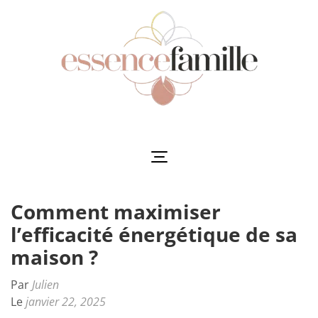
Aller
au
contenu
(Pressez
Entrée)
Essencefamille
L'harmonie au cœur de la famille
Comment maximiser
l’efficacité énergétique de sa
maison ?
Par
Julien
Le
janvier 22, 2025