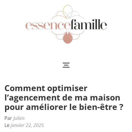
Aller
au
contenu
(Pressez
Entrée)
Essencefamille
L'harmonie au cœur de la famille
Comment optimiser
l’agencement de ma maison
pour améliorer le bien-être ?
Par
Julien
Le
janvier 22, 2025