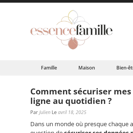
Aller
au
contenu
(Pressez
Esse
L'harmoni
Entrée)
Famille
Maison
Bien-êt
Comment sécuriser mes 
ligne au quotidien ?
Par
Julien
Le
avril 18, 2025
Dans un monde où presque chaque aspe
question de
sécuriser ses données 