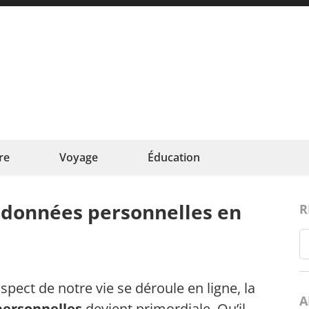
ncefamille
e au cœur de la famille
re
Voyage
Éducation
données personnelles en
R
ct de notre vie se déroule en ligne, la
A
personnelles
devient primordiale. Qu’il