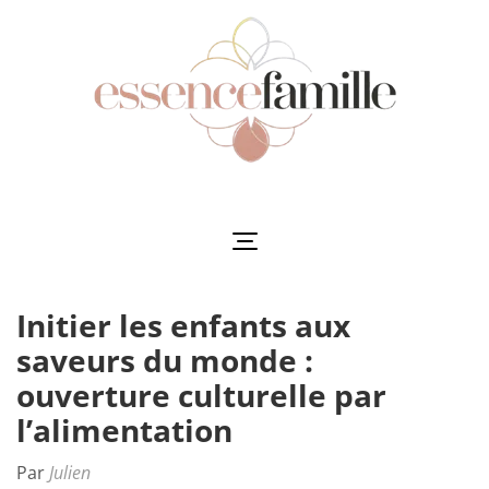
Aller
au
contenu
(Pressez
Entrée)
Essencefamille
L'harmonie au cœur de la famille
Initier les enfants aux
saveurs du monde :
ouverture culturelle par
l’alimentation
Par
Julien