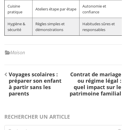
Cuisine
Autonomie et
Ateliers étape par étape
pratique
confiance
Hygiène &
Règles simples et
Habitudes sûres et
sécurité
démonstrations
responsables
Maison
Navigation
Voyages scolaires :
Contrat de mariage
de
préparer son enfant
ou régime légal :
l’article
à partir sans les
quel impact sur le
parents
patrimoine familial
RECHERCHER UN ARTICLE