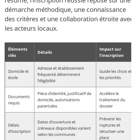
résumé, l’inscription réussie repose sur une
démarche méthodique, une connaissance
des critères et une collaboration étroite avec
les acteurs locaux.
Éléments
Impact sur
Détails
clés
l’inscription
Adresse et établissement
Domicile et
Guide les choix et
fréquenté déterminent
école
les priorités
l’éligibilité
Pièce d’identité, justificatif de
Accélère le
Documents
domicile, autorisations
traitement du
requis
parentales
dossier
Prévenir les
Dates d’ouverture et
Délais
ruptures et
créneaux disponibles varient
d’inscription
sécuriser une
selon les communes
place