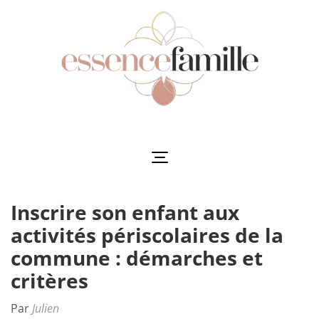
Aller
au
contenu
(Pressez
Entrée)
Essencefamille
L'harmonie au cœur de la famille
Inscrire son enfant aux
activités périscolaires de la
commune : démarches et
critères
Par
Julien