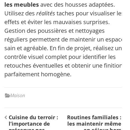
les meubles
avec des housses adaptées.
Utilisez des
réalités
taches pour visualiser les
effets et éviter les mauvaises surprises.
Gestion des poussières et nettoyages
réguliers permettent de maintenir un espace
sain et agréable. En fin de projet, réalisez un
contrôle visuel complet pour identifier les
retouches éventuelles et obtenir une finition
parfaitement homogène.
Maison
Navigation
Cuisine du terroir :
Routines familiales :
de
l’importance de
les maintenir même
l’article