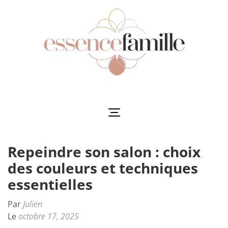
Aller
au
contenu
(Pressez
Entrée)
Essencefamille
L'harmonie au cœur de la famille
Repeindre son salon : choix
des couleurs et techniques
essentielles
Par
Julien
Le
octobre 17, 2025