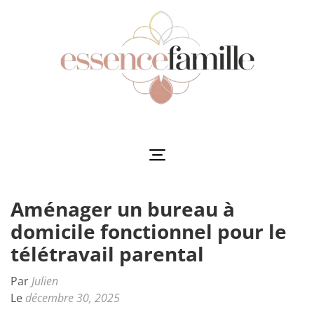
Aller
au
contenu
(Pressez
Entrée)
Essencefamille
L'harmonie au cœur de la famille
Aménager un bureau à
domicile fonctionnel pour le
télétravail parental
Par
Julien
Le
décembre 30, 2025