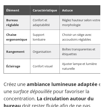
Élément
Caractéristique
Astuce
Bureau
Confort et
Réglez hauteur selon votre
réglable
adaptabilité
morphologie
Chaise
Support
Choisir un siège avec
ergonomique
lombaire
accoudoirs réglables
Boîtes transparentes et
Rangement
Organisation
étiquettes
Ajuster lampe et lumière
Éclairage
Confort visuel
naturelle
Créez une
ambiance lumineuse adaptée
et
une
surface dépouillée
pour favoriser la
concentration.
La circulation autour du
bureau
doit rester fluide afin de ne pas