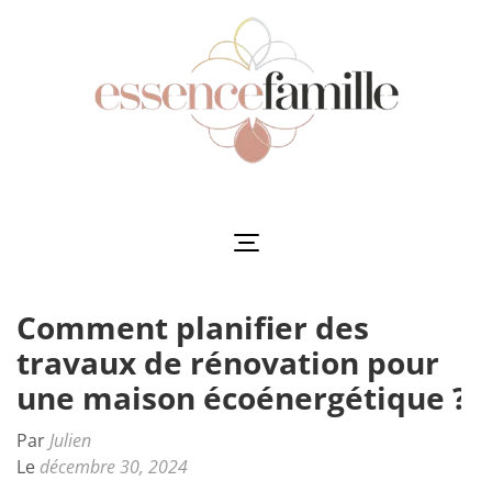
Aller
au
contenu
(Pressez
Entrée)
Essencefamille
L'harmonie au cœur de la famille
Comment planifier des
travaux de rénovation pour
une maison écoénergétique ?
Par
Julien
Le
décembre 30, 2024